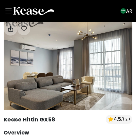
AR
View All Photos
Kease Hittin GX58
4.5
/
( 2 )
Overview