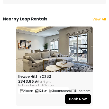
وجامعات ومراكز رعاية صحية.
-بالإضافة إلى أنها تحتضن أشهر وجهات التسوق
Nearby Leap Rentals
View All
والمطاعم والمقاهي الشهيرة.
Permit Number
50003873
Kease Hittin XZ63
2343.85
Per Night
Includes Taxes And Charges
4
123
3
3
Beds
M²
Bathrooms
Bedrooms
Book Now