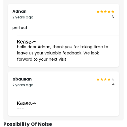
وفرنا لك في
كيز
حطين شقة مفروشة من أفضل
Adnan
شقق فندقية بحطين التي يمكنك السكن بها والتمتع
5
2 years ago
بأقصى درجات الرفاهية وسهولة المعيشة التي
perfect
تناسب نمط حياتك السريع المتطور.
hello dear Adnan, thank you for taking time to
1-تقسيم الوحدة السكنية
leave us your valuable feedback. We look
forward to your next visit
تحتوي على:
-3 غرف نوم.
abdullah
4
2 years ago
-3 أسرة.
-3 حمامات.
---
-6 ضيوف
Possibility Of Noise