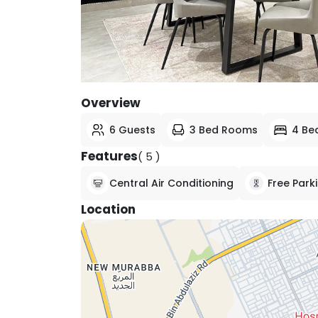
View All Photos
Overview
6 Guests
3 Bed Rooms
4 Be
Features
( 5 )
Central Air Conditioning
Free Park
Location