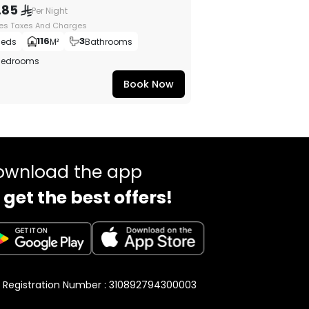
.85
Per Night
des Taxes And Charges
116
3
Beds
M²
Bathrooms
Bedrooms
Book Now
ownload the app
 get the best offers!
 Registration Number : 310892794300003