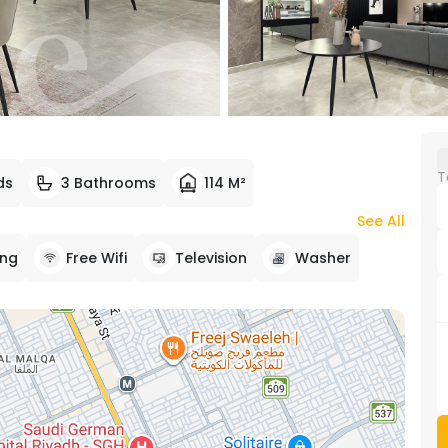
T
ds
3 Bathrooms
114 M²
See All
ing
Free Wifi
Television
Washer