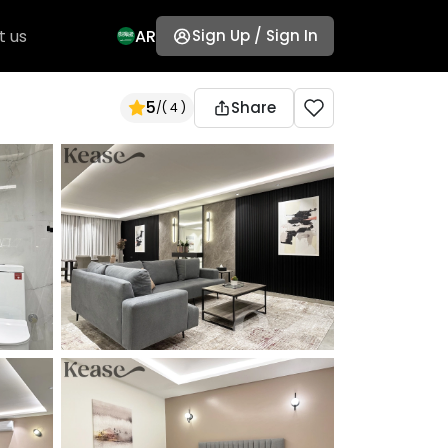
t us
AR
Sign Up / Sign In
5
Share
/
( 4 )