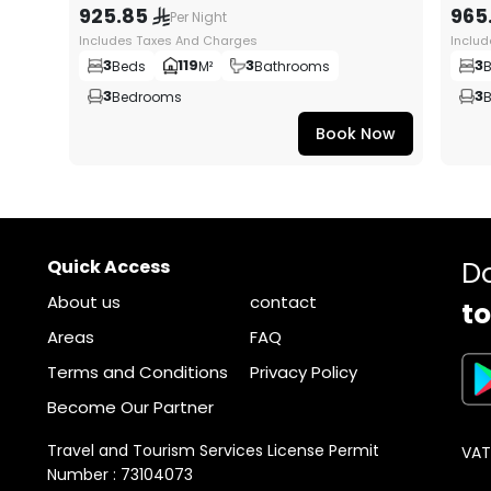
925.85
965
Per Night
Includes Taxes And Charges
Inclu
3
119
3
3
Beds
M²
Bathrooms
3
3
Bedrooms
Book Now
Quick Access
D
About us
contact
to
Areas
FAQ
Terms and Conditions
Privacy Policy
Become Our Partner
Travel and Tourism Services License Permit
VAT
Number : 73104073