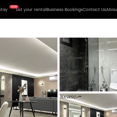
NEW
stay
List your rental
Business Bookings
Contact Us
Abou