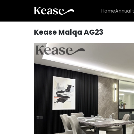
Home
Annual 
Kease Malqa AG23