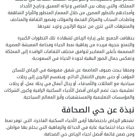
المملكة، والتي ربطت بين الماضي وتراثه العميق وتاريخ الأجداد
وأمجادهم بالتطور العصري من خلال المعمار المتطور والأبراج الشاهقة
وناطحات السحاب والمراكز الفخمة والمولات وقصور الثقافة والمتاحف
والمنتزهات التي تثري من تجربة الزائرين وتزيد تفردها.
يتهافت الجميع على زيارة الرياض لشهادة تلك التطورات الكبيرة
والتمتع بتجربة فريدة من رفاهية نمط الحياة وفخامة المعيشة العصرية
المصممة بأعلى المعايير لتوافق مختلف الثقافات الوافدة إلى المملكة
وتعكس جمال الصور البهية لجودة الحياة في السعودية.
ومنها يبحث ضيوف العاصمة عن شقق مفروشة في الرياض للسكن
المؤقت أو حتى بغرض الانتقال الدائم، وينقسم الزائرين إلى رحلات
سياحية مع العائلات والأصدقاء، أو رجال أعمال في رحلة عمل، أو رحلات
تعليمية حيث تضم الرياض أفضل الأحياء السكنية الراقية وكبرى الشركات
والمؤسسات التعليمية والمستشفيات وأبرز المعالم السياحية.
نبذة عن حي الصحافة
تشتهر الرياض باحتضانها أرقى الأحياء السكنية الفاخرة، التي توفر نمط
حياة حياة اجتماعية غاية في الحداثة والرفاهية التي يحلم بها مواطن،
ومن ضمن قائمة أفضل احياء الرياض حي الصحافة.