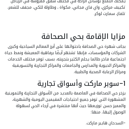
يمكنك التمتع بوسائل الراحة في مختلف شقق مفروشة في الرياض "
تكييف مركزي، واي فاي مجاني، مكواة ، وطاولة للكي، مجفف للشعر،
تلفاز، سمارت لوكر.
مزايا الإقامة بحي الصحافة
بجانب شهرة حي الصحافة باحتوائها على أبرز المعالم السياحية وكبرى
الشركات والمؤسسات، فإنها تشتهر أيضًا برفاهية المعيشة ونمط حياة
اجتماعية فاخر طالما يحلم الكثير بتجربته، بسبب توفر مختلف الخدمات
والمراكز الحيوية والمدارس والجامعات والمراكز التجارية والتسويقية
ومراكز الرعاية الصحية والطبية.
1-سوبر ماركت وأسواق تجارية
يزخر حي الصحافة في العاصمة بالعديد من الأسواق التجارية والتموينية
المشهورة التي توفر جميع احتياجات المقيمين اليومية والشهرية،
والمميز حسن توزيعها حيث أنها منتشرة في أرجاء الحي لسهولة
الوصول إليها، منها:
-السدحان هايبر ماركت.