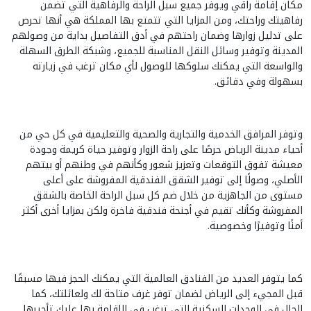
مكان إقامة راقي ويوفر جميع سبل الراحة والرفاهية التي تضمن
رفاهيتك وراحتك، ومن المزايا التي تتمتع بها المملكة هي أنها تحرص
على تدليل زوارها وضمان راحتهم في أدق التفاصيل بداية من وصولهم
المدينة وتوفير وسائل النقل المناسبة للجميع، وشبكة الطرق السهلة
والواسعة التي يمكنك سلوكها للوصول لأي مكان ترغب في زيارته
بسهولة وفي دقائق.
وتوفر المرافق الخدمية والتجارية والصحية والتعليمية في كل حي من
أحياء مدينة الرياض حرصًا على راحة الزوار وتوفير حياة كريمة وجودة
معيشة تفوق التوقعات وتعزيز شعور وكأنهم في وطنهم أو بيتهم
الأصلي، وصولًا إلى توفير الشقق الفندقية المفروشة على أعلى
مستوى من الجاهزية من خلال ضم كل سبل الراحة الخاصة بالشقق
المفروشة وكأنك تقيم في أجنحة فندقية فاخرة ولكن بمزايا أخرى أكثر
أمنًا وتوفيرًا وخصوصية.
كما يتوفر العديد من الفنادق العالمية التي يمكنك الحجز فيها مسبقًا
قبل المجيء إلى الرياض لضمان توفر غرف متاحة لك ولعائلتك، كما
الحال في الوحدات السكنية التي ترغب في الإقامة بها عليك تأجيرها