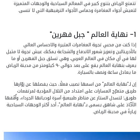
تتمتع الرياض بتنوع كبير في المعالم السياحية والوجهات المتميزة
لتعيش أجواء المغامرة وحماس الأجواء الترفيهية التي لا تنسى.
1- نهاية العالم " جبل فهرين"
إذا كنت من محبي تجربة المغامرات المثيرة والاحساس العالي
بالأدرينالين وتعزيز شعور الاندفاع والشجاعة يمكنك عيش تجربة لا مثيل
لها في أي مكان في العالم العربي، وهي تسلق جبل الفهرين أو ما
يعرف بنهاية العالم يقع على بعد حوالي ٩٠ كيلومتر من مدينة الرياض
ما يعادل ساعة ونصف بالسيارة.
إن لـ"نهاية العالم" من اسمها نصيب فعلًا، حيث يفصلها عن زوّارها
طريق متعرّج المسارات على امتداد من التلال المؤدية لمرتفعات
طويق؛ لتسدل الستار عن مناظر طبيعيةٍ آسرة لوديانها الجرداء، وأُفُقها
الأخّاذ على شاهق يسمى بـ"نهاية العالم"، أحد أكثر الوجهات السياحية
زيارةً في مدينة الرياض.